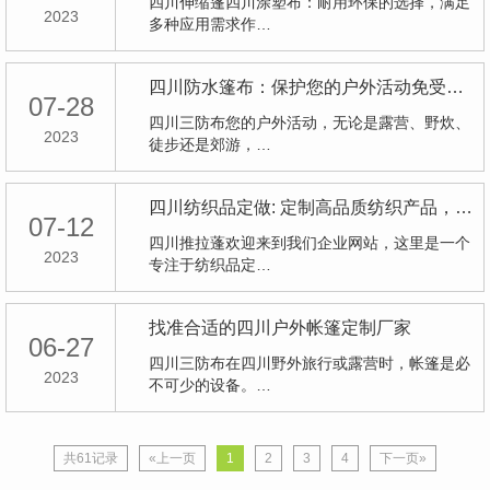
四川伸缩篷四川涂塑布：耐用环保的选择，满足
2023
多种应用需求作…
四川防水篷布：保护您的户外活动免受雨水侵袭
07-28
四川三防布您的户外活动，无论是露营、野炊、
2023
徒步还是郊游，…
四川纺织品定做: 定制高品质纺织产品，满足您的需求
07-12
四川推拉蓬欢迎来到我们企业网站，这里是一个
2023
专注于纺织品定…
找准合适的四川户外帐篷定制厂家
06-27
四川三防布在四川野外旅行或露营时，帐篷是必
2023
不可少的设备。…
共61记录
«上一页
1
2
3
4
下一页»