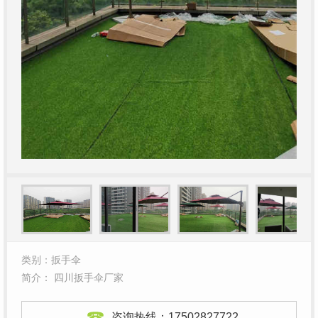
类别：扳手伞
简介： 四川扳手伞厂家
咨询热线：
17502827722