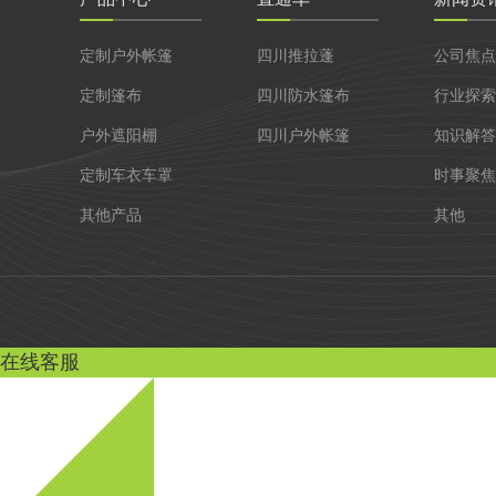
定制户外帐篷
四川推拉蓬
公司焦点
定制篷布
四川防水篷布
行业探索
户外遮阳棚
四川户外帐篷
知识解答
定制车衣车罩
时事聚焦
其他产品
其他
在线客服